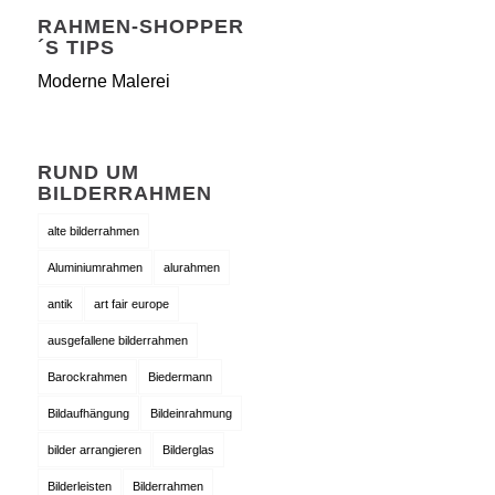
RAHMEN-SHOPPER
´S TIPS
Moderne Malerei
RUND UM
BILDERRAHMEN
alte bilderrahmen
Aluminiumrahmen
alurahmen
antik
art fair europe
ausgefallene bilderrahmen
Barockrahmen
Biedermann
Bildaufhängung
Bildeinrahmung
bilder arrangieren
Bilderglas
Bilderleisten
Bilderrahmen