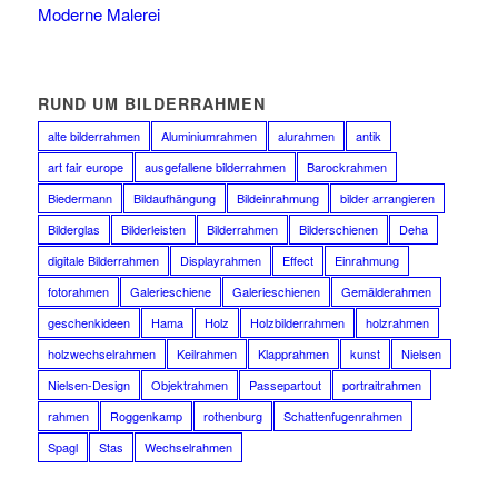
Moderne Malerei
RUND UM BILDERRAHMEN
alte bilderrahmen
Aluminiumrahmen
alurahmen
antik
art fair europe
ausgefallene bilderrahmen
Barockrahmen
Biedermann
Bildaufhängung
Bildeinrahmung
bilder arrangieren
Bilderglas
Bilderleisten
Bilderrahmen
Bilderschienen
Deha
digitale Bilderrahmen
Displayrahmen
Effect
Einrahmung
fotorahmen
Galerieschiene
Galerieschienen
Gemälderahmen
geschenkideen
Hama
Holz
Holzbilderrahmen
holzrahmen
holzwechselrahmen
Keilrahmen
Klapprahmen
kunst
Nielsen
Nielsen-Design
Objektrahmen
Passepartout
portraitrahmen
rahmen
Roggenkamp
rothenburg
Schattenfugenrahmen
Spagl
Stas
Wechselrahmen