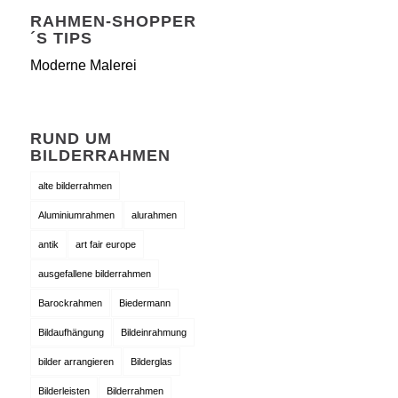
RAHMEN-SHOPPER
´S TIPS
Moderne Malerei
RUND UM
BILDERRAHMEN
alte bilderrahmen
Aluminiumrahmen
alurahmen
antik
art fair europe
ausgefallene bilderrahmen
Barockrahmen
Biedermann
Bildaufhängung
Bildeinrahmung
bilder arrangieren
Bilderglas
Bilderleisten
Bilderrahmen