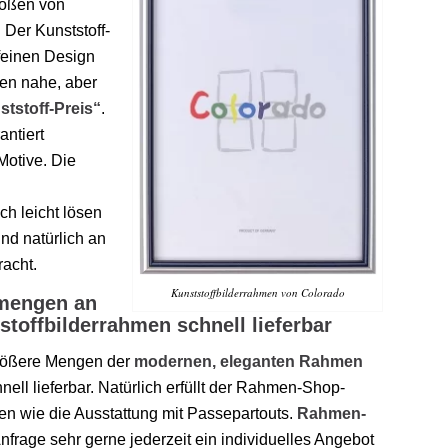
rößen von
 Der Kunststoff-
feinen Design
en nahe, aber
tstoff-Preis“
.
antiert
Motive. Die
ch leicht lösen
ind natürlich an
acht.
Kunststoffbilderrahmen von Colorado
mengen an
stoffbilderrahmen schnell lieferbar
rößere Mengen der
modernen, eleganten Rahmen
nell lieferbar. Natürlich erfüllt der Rahmen-Shop-
gen wie die Ausstattung mit Passepartouts.
Rahmen-
Anfrage sehr gerne jederzeit ein individuelles Angebot