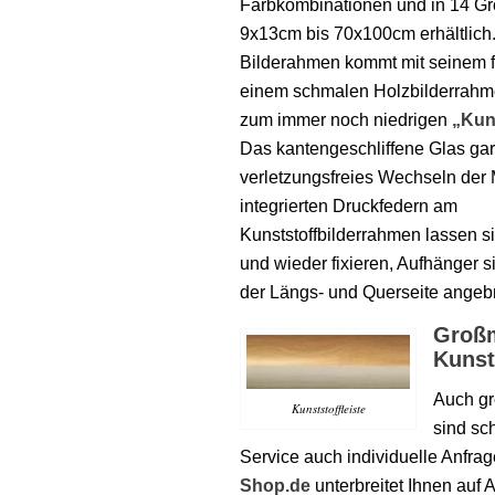
Farbkombinationen und in 14 G
9x13cm bis 70x100cm erhältlich.
Bilderahmen kommt mit seinem 
einem schmalen Holzbilderrahm
zum immer noch niedrigen
„Kuns
Das kantengeschliffene Glas gar
verletzungsfreies Wechseln der 
integrierten Druckfedern am
Kunststoffbilderrahmen lassen si
und wieder fixieren, Aufhänger s
der Längs- und Querseite angebr
Groß
Kunst
Auch g
Kunststoffleiste
sind sch
Service auch individuelle Anfra
Shop.de
unterbreitet Ihnen auf 