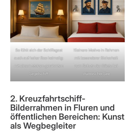
So fühlt sich der Schiffsgast
Kleinere Motive in Rahmen
auch auf hoher See heimelig:
mit besonderer Sicherheit
mit einem stolzen gerahmten
zum Schutz der Gäste bei
Segelschiff
stürmischer See
2. Kreuzfahrtschiff-
Bilderrahmen in Fluren und
öffentlichen Bereichen: Kunst
als Wegbegleiter