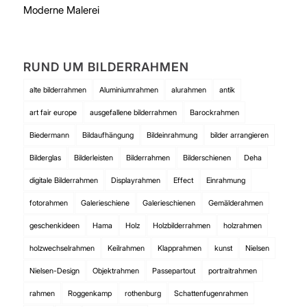
Moderne Malerei
RUND UM BILDERRAHMEN
alte bilderrahmen
Aluminiumrahmen
alurahmen
antik
art fair europe
ausgefallene bilderrahmen
Barockrahmen
Biedermann
Bildaufhängung
Bildeinrahmung
bilder arrangieren
Bilderglas
Bilderleisten
Bilderrahmen
Bilderschienen
Deha
digitale Bilderrahmen
Displayrahmen
Effect
Einrahmung
fotorahmen
Galerieschiene
Galerieschienen
Gemälderahmen
geschenkideen
Hama
Holz
Holzbilderrahmen
holzrahmen
holzwechselrahmen
Keilrahmen
Klapprahmen
kunst
Nielsen
Nielsen-Design
Objektrahmen
Passepartout
portraitrahmen
rahmen
Roggenkamp
rothenburg
Schattenfugenrahmen