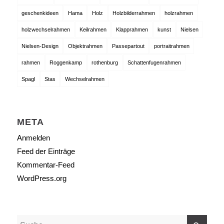
geschenkideen
Hama
Holz
Holzbilderrahmen
holzrahmen
holzwechselrahmen
Keilrahmen
Klapprahmen
kunst
Nielsen
Nielsen-Design
Objektrahmen
Passepartout
portraitrahmen
rahmen
Roggenkamp
rothenburg
Schattenfugenrahmen
Spagl
Stas
Wechselrahmen
META
Anmelden
Feed der Einträge
Kommentar-Feed
WordPress.org