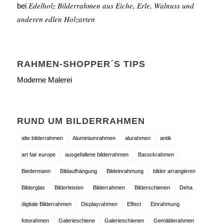
Edelholz Bilderrahmen aus Eiche, Erle, Walnuss und
bei
anderen edlen Holzarten
RAHMEN-SHOPPER´S TIPS
Moderne Malerei
RUND UM BILDERRAHMEN
alte bilderrahmen
Aluminiumrahmen
alurahmen
antik
art fair europe
ausgefallene bilderrahmen
Barockrahmen
Biedermann
Bildaufhängung
Bildeinrahmung
bilder arrangieren
Bilderglas
Bilderleisten
Bilderrahmen
Bilderschienen
Deha
digitale Bilderrahmen
Displayrahmen
Effect
Einrahmung
fotorahmen
Galerieschiene
Galerieschienen
Gemälderahmen