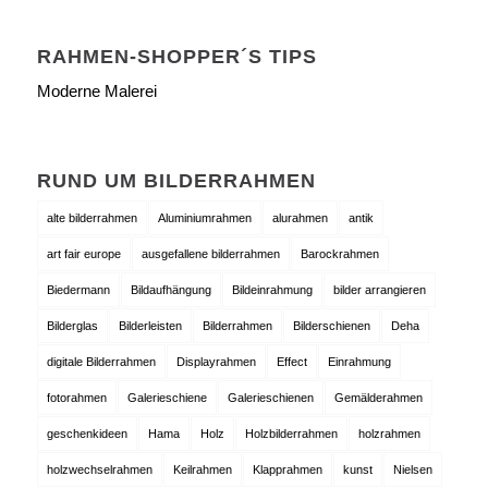
RAHMEN-SHOPPER´S TIPS
Moderne Malerei
RUND UM BILDERRAHMEN
alte bilderrahmen
Aluminiumrahmen
alurahmen
antik
art fair europe
ausgefallene bilderrahmen
Barockrahmen
Biedermann
Bildaufhängung
Bildeinrahmung
bilder arrangieren
Bilderglas
Bilderleisten
Bilderrahmen
Bilderschienen
Deha
digitale Bilderrahmen
Displayrahmen
Effect
Einrahmung
fotorahmen
Galerieschiene
Galerieschienen
Gemälderahmen
geschenkideen
Hama
Holz
Holzbilderrahmen
holzrahmen
holzwechselrahmen
Keilrahmen
Klapprahmen
kunst
Nielsen