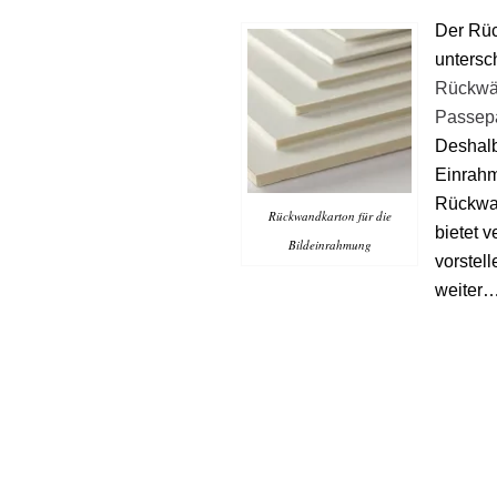
Der Rüc
untersc
Rückwän
Passepa
Deshalb
Einrahm
Rückwan
Rückwandkarton für die
bietet 
Bildeinrahmung
vorstel
weiter