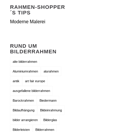
RAHMEN-SHOPPER
´S TIPS
Moderne Malerei
RUND UM
BILDERRAHMEN
alte bilderrahmen
Aluminiumrahmen
alurahmen
antik
art fair europe
ausgefallene bilderrahmen
Barockrahmen
Biedermann
Bildaufhängung
Bildeinrahmung
bilder arrangieren
Bilderglas
Bilderleisten
Bilderrahmen