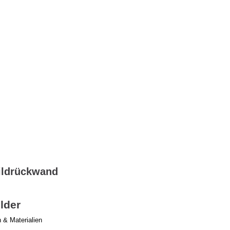
ildrückwand
lder
& Materialien