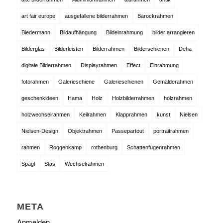
art fair europe
ausgefallene bilderrahmen
Barockrahmen
Biedermann
Bildaufhängung
Bildeinrahmung
bilder arrangieren
Bilderglas
Bilderleisten
Bilderrahmen
Bilderschienen
Deha
digitale Bilderrahmen
Displayrahmen
Effect
Einrahmung
fotorahmen
Galerieschiene
Galerieschienen
Gemälderahmen
geschenkideen
Hama
Holz
Holzbilderrahmen
holzrahmen
holzwechselrahmen
Keilrahmen
Klapprahmen
kunst
Nielsen
Nielsen-Design
Objektrahmen
Passepartout
portraitrahmen
rahmen
Roggenkamp
rothenburg
Schattenfugenrahmen
Spagl
Stas
Wechselrahmen
META
Anmelden