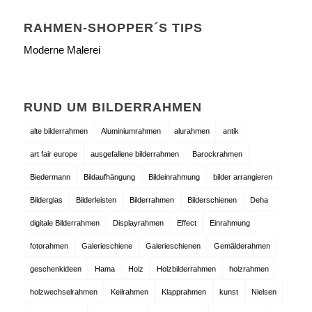
RAHMEN-SHOPPER´S TIPS
Moderne Malerei
RUND UM BILDERRAHMEN
alte bilderrahmen
Aluminiumrahmen
alurahmen
antik
art fair europe
ausgefallene bilderrahmen
Barockrahmen
Biedermann
Bildaufhängung
Bildeinrahmung
bilder arrangieren
Bilderglas
Bilderleisten
Bilderrahmen
Bilderschienen
Deha
digitale Bilderrahmen
Displayrahmen
Effect
Einrahmung
fotorahmen
Galerieschiene
Galerieschienen
Gemälderahmen
geschenkideen
Hama
Holz
Holzbilderrahmen
holzrahmen
holzwechselrahmen
Keilrahmen
Klapprahmen
kunst
Nielsen