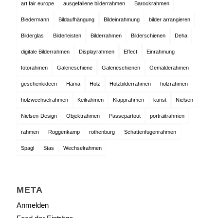
art fair europe
ausgefallene bilderrahmen
Barockrahmen
Biedermann
Bildaufhängung
Bildeinrahmung
bilder arrangieren
Bilderglas
Bilderleisten
Bilderrahmen
Bilderschienen
Deha
digitale Bilderrahmen
Displayrahmen
Effect
Einrahmung
fotorahmen
Galerieschiene
Galerieschienen
Gemälderahmen
geschenkideen
Hama
Holz
Holzbilderrahmen
holzrahmen
holzwechselrahmen
Keilrahmen
Klapprahmen
kunst
Nielsen
Nielsen-Design
Objektrahmen
Passepartout
portraitrahmen
rahmen
Roggenkamp
rothenburg
Schattenfugenrahmen
Spagl
Stas
Wechselrahmen
META
Anmelden