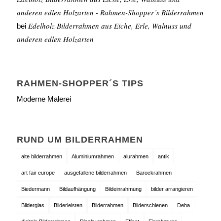
anderen edlen Holzarten - Rahmen-Shopper´s Bilderrahmen
Edelholz Bilderrahmen aus Eiche, Erle, Walnuss und
bei
anderen edlen Holzarten
RAHMEN-SHOPPER´S TIPS
Moderne Malerei
RUND UM BILDERRAHMEN
alte bilderrahmen
Aluminiumrahmen
alurahmen
antik
art fair europe
ausgefallene bilderrahmen
Barockrahmen
Biedermann
Bildaufhängung
Bildeinrahmung
bilder arrangieren
Bilderglas
Bilderleisten
Bilderrahmen
Bilderschienen
Deha