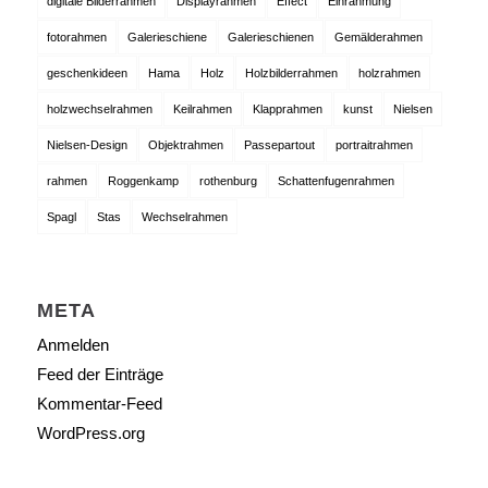
digitale Bilderrahmen
Displayrahmen
Effect
Einrahmung
fotorahmen
Galerieschiene
Galerieschienen
Gemälderahmen
geschenkideen
Hama
Holz
Holzbilderrahmen
holzrahmen
holzwechselrahmen
Keilrahmen
Klapprahmen
kunst
Nielsen
Nielsen-Design
Objektrahmen
Passepartout
portraitrahmen
rahmen
Roggenkamp
rothenburg
Schattenfugenrahmen
Spagl
Stas
Wechselrahmen
META
Anmelden
Feed der Einträge
Kommentar-Feed
WordPress.org