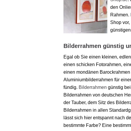
den Onlie
Rahmen. H
Shop vor, 
günstigen
Bilderrahmen günstig und
Egal ob Sie einen kleinen, edle
einen schicken Fotorahmen, einen
einen mondänen Barockrahmen fü
Aluminiumbilderrahmen für ein
fündig.
Bilderrahmen
günstig be
Bilderrahmen von deutschen Her
der Tauber, dem Sitz des Bilde
Bilderrahmen in allen Standard
lässt sich hier entspannt nach 
bestimmte Farbe? Eine bestimmte