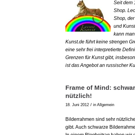
Seit dem 
Shop. Leon
Shop, der
und Kunst
kann man 
Kunst.de führt keine strengen G
eine sehr frei interpretierte Defi
Grenzen für Kunst gibt, insbeso
ist das Angebot an russischer Ku
Frame of Mind: schwar
nützlich!
/
18. Juni 2012
in
Allgemein
Bilderrahmen sind sehr nützlich
gibt. Auch schwarze Bilderrahmen
In einem Blogbeitrag haben wir