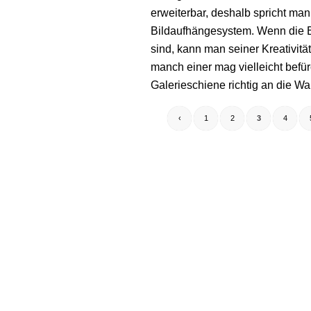
erweiterbar, deshalb spricht ma
Bildaufhängesystem. Wenn die B
sind, kann man seiner Kreativitä
manch einer mag vielleicht befürc
Galerieschiene richtig an die W
‹
1
2
3
4