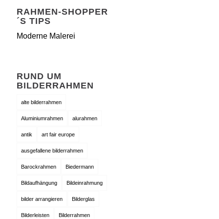
RAHMEN-SHOPPER
´S TIPS
Moderne Malerei
RUND UM
BILDERRAHMEN
alte bilderrahmen
Aluminiumrahmen
alurahmen
antik
art fair europe
ausgefallene bilderrahmen
Barockrahmen
Biedermann
Bildaufhängung
Bildeinrahmung
bilder arrangieren
Bilderglas
Bilderleisten
Bilderrahmen