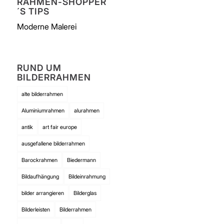
RAHMEN-SHOPPER
´S TIPS
Moderne Malerei
RUND UM
BILDERRAHMEN
alte bilderrahmen
Aluminiumrahmen
alurahmen
antik
art fair europe
ausgefallene bilderrahmen
Barockrahmen
Biedermann
Bildaufhängung
Bildeinrahmung
bilder arrangieren
Bilderglas
Bilderleisten
Bilderrahmen