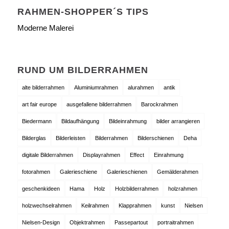
RAHMEN-SHOPPER´S TIPS
Moderne Malerei
RUND UM BILDERRAHMEN
alte bilderrahmen
Aluminiumrahmen
alurahmen
antik
art fair europe
ausgefallene bilderrahmen
Barockrahmen
Biedermann
Bildaufhängung
Bildeinrahmung
bilder arrangieren
Bilderglas
Bilderleisten
Bilderrahmen
Bilderschienen
Deha
digitale Bilderrahmen
Displayrahmen
Effect
Einrahmung
fotorahmen
Galerieschiene
Galerieschienen
Gemälderahmen
geschenkideen
Hama
Holz
Holzbilderrahmen
holzrahmen
holzwechselrahmen
Keilrahmen
Klapprahmen
kunst
Nielsen
Nielsen-Design
Objektrahmen
Passepartout
portraitrahmen