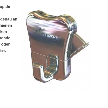
op.de
egenau an
chienen
aken
ssende
g oder
ter.