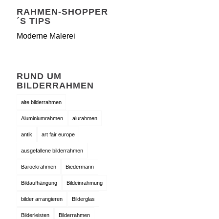
RAHMEN-SHOPPER
´S TIPS
Moderne Malerei
RUND UM
BILDERRAHMEN
alte bilderrahmen
Aluminiumrahmen
alurahmen
antik
art fair europe
ausgefallene bilderrahmen
Barockrahmen
Biedermann
Bildaufhängung
Bildeinrahmung
bilder arrangieren
Bilderglas
Bilderleisten
Bilderrahmen