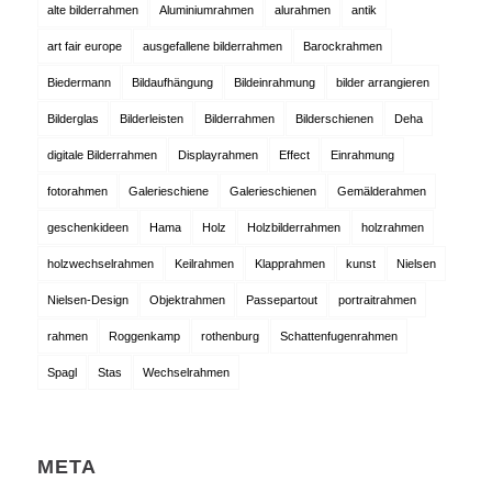
alte bilderrahmen
Aluminiumrahmen
alurahmen
antik
art fair europe
ausgefallene bilderrahmen
Barockrahmen
Biedermann
Bildaufhängung
Bildeinrahmung
bilder arrangieren
Bilderglas
Bilderleisten
Bilderrahmen
Bilderschienen
Deha
digitale Bilderrahmen
Displayrahmen
Effect
Einrahmung
fotorahmen
Galerieschiene
Galerieschienen
Gemälderahmen
geschenkideen
Hama
Holz
Holzbilderrahmen
holzrahmen
holzwechselrahmen
Keilrahmen
Klapprahmen
kunst
Nielsen
Nielsen-Design
Objektrahmen
Passepartout
portraitrahmen
rahmen
Roggenkamp
rothenburg
Schattenfugenrahmen
Spagl
Stas
Wechselrahmen
META