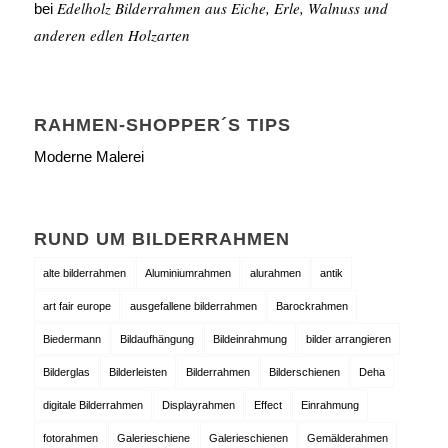
Edelholz Bilderrahmen aus Eiche, Erle, Walnuss und
bei
anderen edlen Holzarten
RAHMEN-SHOPPER´S TIPS
Moderne Malerei
RUND UM BILDERRAHMEN
alte bilderrahmen
Aluminiumrahmen
alurahmen
antik
art fair europe
ausgefallene bilderrahmen
Barockrahmen
Biedermann
Bildaufhängung
Bildeinrahmung
bilder arrangieren
Bilderglas
Bilderleisten
Bilderrahmen
Bilderschienen
Deha
digitale Bilderrahmen
Displayrahmen
Effect
Einrahmung
fotorahmen
Galerieschiene
Galerieschienen
Gemälderahmen