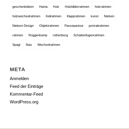
geschenkideen
Hama
Holz
Holzbilderrahmen
holzrahmen
holzwechselrahmen
Keilrahmen
Klapprahmen
kunst
Nielsen
Nielsen-Design
Objektrahmen
Passepartout
portraitrahmen
rahmen
Roggenkamp
rothenburg
Schattenfugenrahmen
Spagl
Stas
Wechselrahmen
META
Anmelden
Feed der Einträge
Kommentar-Feed
WordPress.org