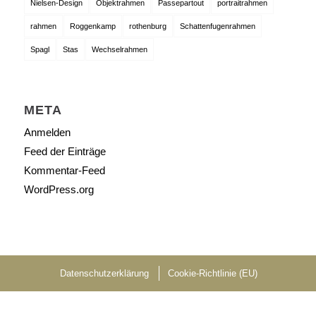
Nielsen-Design
Objektrahmen
Passepartout
portraitrahmen
rahmen
Roggenkamp
rothenburg
Schattenfugenrahmen
Spagl
Stas
Wechselrahmen
META
Anmelden
Feed der Einträge
Kommentar-Feed
WordPress.org
Datenschutzerklärung
Cookie-Richtlinie (EU)