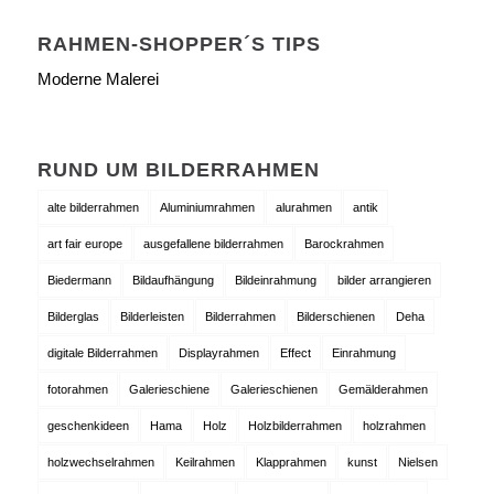
RAHMEN-SHOPPER´S TIPS
Moderne Malerei
RUND UM BILDERRAHMEN
alte bilderrahmen
Aluminiumrahmen
alurahmen
antik
art fair europe
ausgefallene bilderrahmen
Barockrahmen
Biedermann
Bildaufhängung
Bildeinrahmung
bilder arrangieren
Bilderglas
Bilderleisten
Bilderrahmen
Bilderschienen
Deha
digitale Bilderrahmen
Displayrahmen
Effect
Einrahmung
fotorahmen
Galerieschiene
Galerieschienen
Gemälderahmen
geschenkideen
Hama
Holz
Holzbilderrahmen
holzrahmen
holzwechselrahmen
Keilrahmen
Klapprahmen
kunst
Nielsen