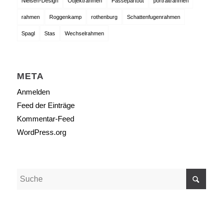
Nielsen-Design
Objektrahmen
Passepartout
portraitrahmen
rahmen
Roggenkamp
rothenburg
Schattenfugenrahmen
Spagl
Stas
Wechselrahmen
META
Anmelden
Feed der Einträge
Kommentar-Feed
WordPress.org