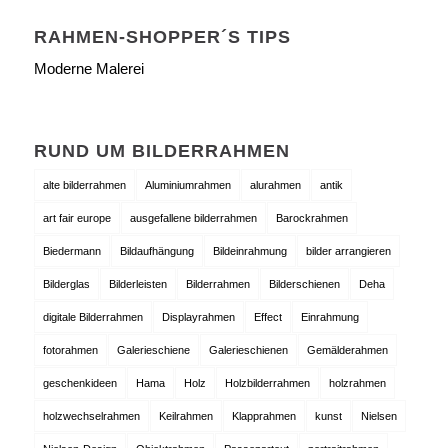
RAHMEN-SHOPPER´S TIPS
Moderne Malerei
RUND UM BILDERRAHMEN
alte bilderrahmen
Aluminiumrahmen
alurahmen
antik
art fair europe
ausgefallene bilderrahmen
Barockrahmen
Biedermann
Bildaufhängung
Bildeinrahmung
bilder arrangieren
Bilderglas
Bilderleisten
Bilderrahmen
Bilderschienen
Deha
digitale Bilderrahmen
Displayrahmen
Effect
Einrahmung
fotorahmen
Galerieschiene
Galerieschienen
Gemälderahmen
geschenkideen
Hama
Holz
Holzbilderrahmen
holzrahmen
holzwechselrahmen
Keilrahmen
Klapprahmen
kunst
Nielsen