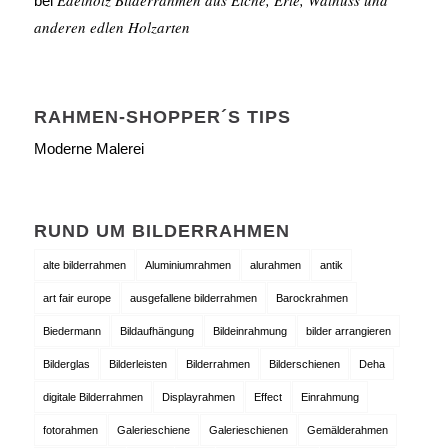
bei
anderen edlen Holzarten
RAHMEN-SHOPPER´S TIPS
Moderne Malerei
RUND UM BILDERRAHMEN
alte bilderrahmen
Aluminiumrahmen
alurahmen
antik
art fair europe
ausgefallene bilderrahmen
Barockrahmen
Biedermann
Bildaufhängung
Bildeinrahmung
bilder arrangieren
Bilderglas
Bilderleisten
Bilderrahmen
Bilderschienen
Deha
digitale Bilderrahmen
Displayrahmen
Effect
Einrahmung
fotorahmen
Galerieschiene
Galerieschienen
Gemälderahmen