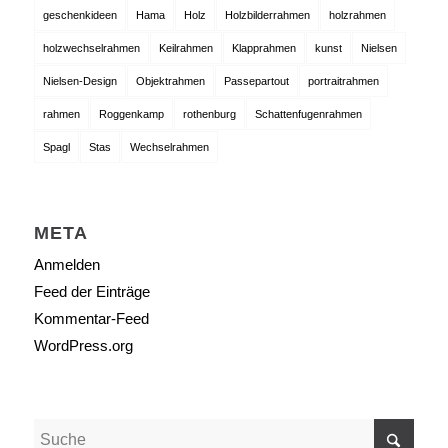
geschenkideen
Hama
Holz
Holzbilderrahmen
holzrahmen
holzwechselrahmen
Keilrahmen
Klapprahmen
kunst
Nielsen
Nielsen-Design
Objektrahmen
Passepartout
portraitrahmen
rahmen
Roggenkamp
rothenburg
Schattenfugenrahmen
Spagl
Stas
Wechselrahmen
META
Anmelden
Feed der Einträge
Kommentar-Feed
WordPress.org