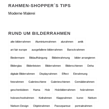
RAHMEN-SHOPPER´S TIPS
Moderne Malerei
RUND UM BILDERRAHMEN
alte bilderrahmen
Aluminiumrahmen
alurahmen
antik
art fair europe
ausgefallene bilderrahmen
Barockrahmen
Biedermann
Bildaufhängung
Bildeinrahmung
bilder arrangieren
Bilderglas
Bilderleisten
Bilderrahmen
Bilderschienen
Deha
digitale Bilderrahmen
Displayrahmen
Effect
Einrahmung
fotorahmen
Galerieschiene
Galerieschienen
Gemälderahmen
geschenkideen
Hama
Holz
Holzbilderrahmen
holzrahmen
holzwechselrahmen
Keilrahmen
Klapprahmen
kunst
Nielsen
Nielsen-Design
Objektrahmen
Passepartout
portraitrahmen