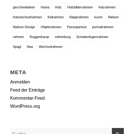
geschenkideen
Hama
Holz
Holzbilderrahmen
holzrahmen
holzwechselrahmen
Keilrahmen
Klapprahmen
kunst
Nielsen
Nielsen-Design
Objektrahmen
Passepartout
portraitrahmen
rahmen
Roggenkamp
rothenburg
Schattenfugenrahmen
Spagl
Stas
Wechselrahmen
META
Anmelden
Feed der Einträge
Kommentar-Feed
WordPress.org