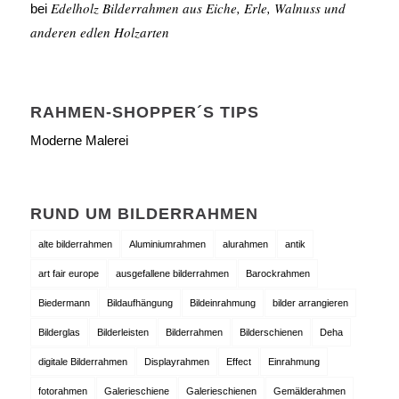
Edelholz Bilderrahmen aus Eiche, Erle, Walnuss und
bei
anderen edlen Holzarten
RAHMEN-SHOPPER´S TIPS
Moderne Malerei
RUND UM BILDERRAHMEN
alte bilderrahmen
Aluminiumrahmen
alurahmen
antik
art fair europe
ausgefallene bilderrahmen
Barockrahmen
Biedermann
Bildaufhängung
Bildeinrahmung
bilder arrangieren
Bilderglas
Bilderleisten
Bilderrahmen
Bilderschienen
Deha
digitale Bilderrahmen
Displayrahmen
Effect
Einrahmung
fotorahmen
Galerieschiene
Galerieschienen
Gemälderahmen