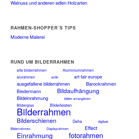
Walnuss und anderen edlen Holzarten
RAHMEN-SHOPPER´S TIPS
Moderne Malerei
RUND UM BILDERRAHMEN
alte bilderrahmen
Aluminiumrahmen
art fair europe
alurahmen
antik
ausgefallene bilderrahmen
Barockrahmen
Bildaufhängung
Biedermann
Bildeinrahmung
bilder arrangieren
Bilderleisten
Bilderglas
Bilderrahmen
Bilderschienen
Deha
digitale
Effect
Bilderrahmen
Displayrahmen
fotorahmen
Einrahmung