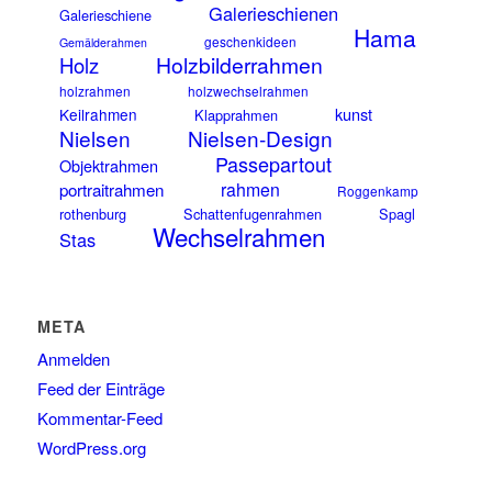
Galerieschienen
Galerieschiene
Hama
geschenkideen
Gemälderahmen
Holzbilderrahmen
Holz
holzrahmen
holzwechselrahmen
kunst
Keilrahmen
Klapprahmen
Nielsen
Nielsen-Design
Passepartout
Objektrahmen
rahmen
portraitrahmen
Roggenkamp
rothenburg
Schattenfugenrahmen
Spagl
Wechselrahmen
Stas
META
Anmelden
Feed der Einträge
Kommentar-Feed
WordPress.org