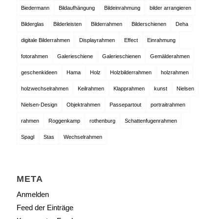
Biedermann
Bildaufhängung
Bildeinrahmung
bilder arrangieren
Bilderglas
Bilderleisten
Bilderrahmen
Bilderschienen
Deha
digitale Bilderrahmen
Displayrahmen
Effect
Einrahmung
fotorahmen
Galerieschiene
Galerieschienen
Gemälderahmen
geschenkideen
Hama
Holz
Holzbilderrahmen
holzrahmen
holzwechselrahmen
Keilrahmen
Klapprahmen
kunst
Nielsen
Nielsen-Design
Objektrahmen
Passepartout
portraitrahmen
rahmen
Roggenkamp
rothenburg
Schattenfugenrahmen
Spagl
Stas
Wechselrahmen
META
Anmelden
Feed der Einträge