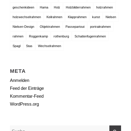
geschenkideen
Hama
Holz
Holzbilderrahmen
holzrahmen
holzwechselrahmen
Keilrahmen
Klapprahmen
kunst
Nielsen
Nielsen-Design
Objektrahmen
Passepartout
portraitrahmen
rahmen
Roggenkamp
rothenburg
Schattenfugenrahmen
Spagl
Stas
Wechselrahmen
META
Anmelden
Feed der Einträge
Kommentar-Feed
WordPress.org