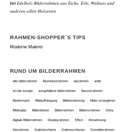
Edelholz Bilderrahmen aus Eiche, Erle, Walnuss und
bei
anderen edlen Holzarten
RAHMEN-SHOPPER´S TIPS
Moderne Malerei
RUND UM BILDERRAHMEN
alte bilderrahmen
Aluminiumrahmen
alurahmen
antik
art fair europe
ausgefallene bilderrahmen
Barockrahmen
Biedermann
Bildaufhängung
Bildeinrahmung
bilder arrangieren
Bilderglas
Bilderleisten
Bilderrahmen
Bilderschienen
Deha
digitale Bilderrahmen
Displayrahmen
Effect
Einrahmung
fotorahmen
Galerieschiene
Galerieschienen
Gemälderahmen