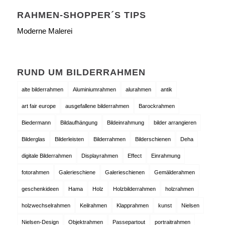
RAHMEN-SHOPPER´S TIPS
Moderne Malerei
RUND UM BILDERRAHMEN
alte bilderrahmen
Aluminiumrahmen
alurahmen
antik
art fair europe
ausgefallene bilderrahmen
Barockrahmen
Biedermann
Bildaufhängung
Bildeinrahmung
bilder arrangieren
Bilderglas
Bilderleisten
Bilderrahmen
Bilderschienen
Deha
digitale Bilderrahmen
Displayrahmen
Effect
Einrahmung
fotorahmen
Galerieschiene
Galerieschienen
Gemälderahmen
geschenkideen
Hama
Holz
Holzbilderrahmen
holzrahmen
holzwechselrahmen
Keilrahmen
Klapprahmen
kunst
Nielsen
Nielsen-Design
Objektrahmen
Passepartout
portraitrahmen